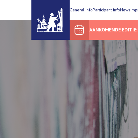
General info
Participant info
News
Imp
AANKOMENDE EDITIE: 