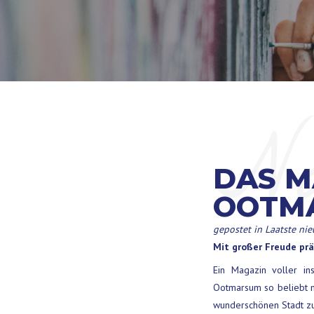
Na
DAS M
OOTMA
gepostet in
Laatste ni
Mit großer Freude pr
Ein Magazin voller in
Ootmarsum so beliebt ma
wunderschönen Stadt zu